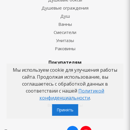
Душевые ограждения
Душ
Ванны
Смесители
Унитазы
Раковины
Покупателям
Мы используем cookie для улучшения работы
Блог о сантехнике
сайта. Продолжая использование, вы
Советы по выбору
соглашаетесь с обработкой данных в
Как заказать
соответствии с нашей
Политикой
Новости
конфиденциальности
.
Вопросы-ответы
Принять
Бренды