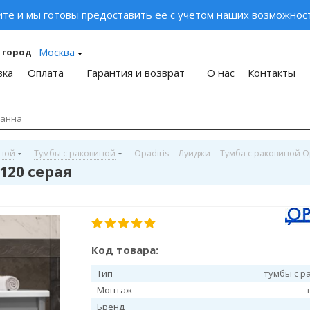
ите и мы готовы предоставить её с учётом наших возможност
Москва
 город
вка
Оплата
Гарантия и возврат
О нас
Контакты
иной
-
Тумбы с раковиной
-
Opadiris
-
Луиджи
-
Тумба с раковиной O
120 серая
Код товара:
Тип
тумбы с р
Монтаж
Бренд