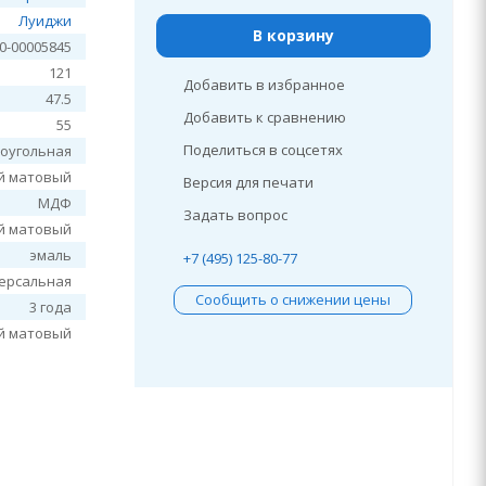
Луиджи
В корзину
0-00005845
121
Добавить в избранное
47.5
Добавить к сравнению
55
Поделиться в соцсетях
оугольная
й матовый
Версия для печати
МДФ
Задать вопрос
й матовый
эмаль
+7 (495) 125-80-77
ерсальная
Сообщить о снижении цены
3 года
й матовый