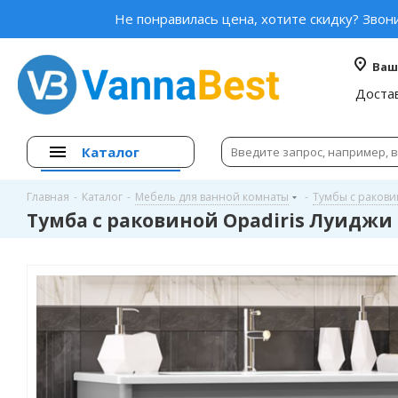
Не понравилась цена, хотите скидку? Звон
Ваш
Доста
Каталог
Главная
-
Каталог
-
Мебель для ванной комнаты
-
Тумбы с раков
Тумба с раковиной Opadiris Луиджи 