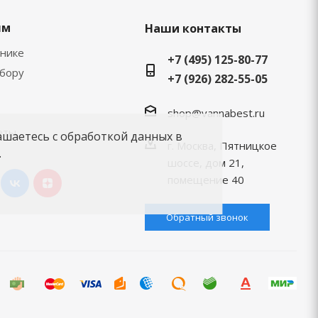
ям
Наши контакты
хнике
+7 (495) 125-80-77
ыбору
+7 (926) 282-55-05
shop@vannabest.ru
еты
ашаетесь с обработкой данных в
г. Москва, Пятницкое
.
шоссе, дом 21,
помещение 40
Обратный звонок