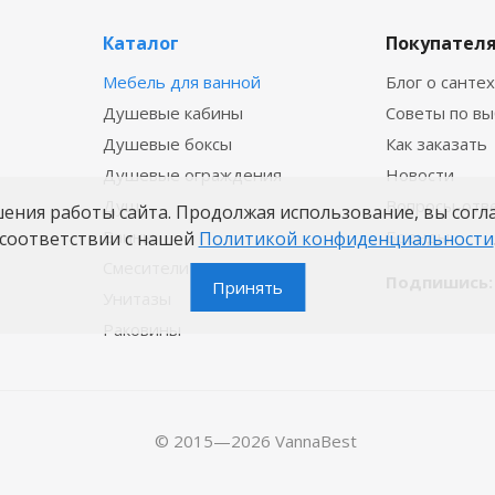
Каталог
Покупател
Мебель для ванной
Блог о санте
Душевые кабины
Советы по в
Душевые боксы
Как заказать
Душевые ограждения
Новости
Душ
Вопросы-отв
шения работы сайта. Продолжая использование, вы согл
Ванны
Бренды
соответствии с нашей
Политикой конфиденциальности
Смесители
Подпишись:
Принять
Унитазы
Раковины
© 2015—2026 VannaBest