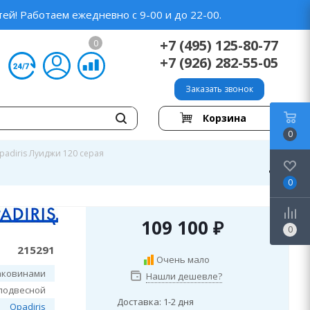
ей! Работаем ежедневно с 9-00 и до 22-00.
+7 (495) 125-80-77
0
+7 (926) 282-55-05
Заказать звонок
Корзина
0
padiris Луиджи 120 серая
0
109 100
₽
0
215291
Очень мало
аковинами
Нашли дешевле?
подвесной
Доставка: 1-2 дня
Opadiris