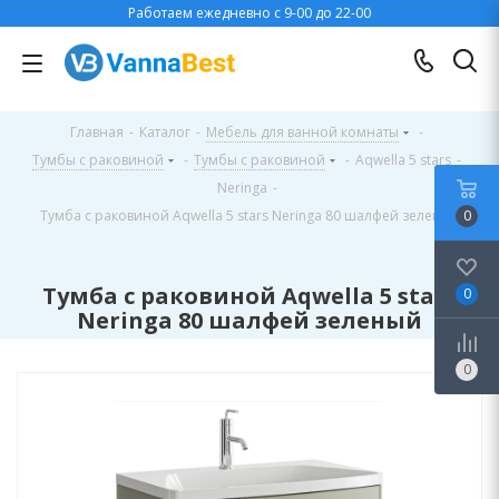
Работаем ежедневно с 9-00 до 22-00
Главная
-
Каталог
-
Мебель для ванной комнаты
-
Тумбы с раковиной
-
Тумбы с раковиной
-
Aqwella 5 stars
-
Neringa
-
Тумба с раковиной Aqwella 5 stars Neringa 80 шалфей зеленый
0
Тумба с раковиной Aqwella 5 stars
0
Neringa 80 шалфей зеленый
0