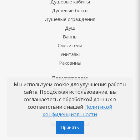
Душевые кабины
Душевые боксы
Душевые ограждения
Душ
Ванны
Смесители
Унитазы
Раковины
Покупателям
Мы используем cookie для улучшения работы
Блог о сантехнике
сайта. Продолжая использование, вы
Советы по выбору
соглашаетесь с обработкой данных в
Как заказать
соответствии с нашей
Политикой
конфиденциальности
.
Новости
Вопросы-ответы
Принять
Бренды