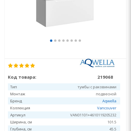
Код товара:
219068
Тип
тумбы с раковинами
Монтаж
подвесной
Бренд
Aqwella
Коллекция
Vancouver
Артикул
VAN01101+4610119205232
Ширина, см
101.5
Глубина, см
45.5