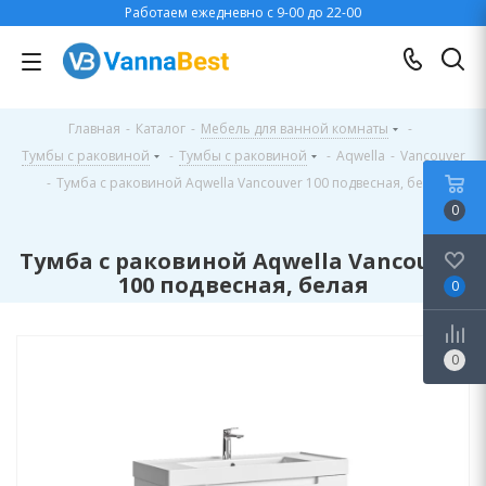
Работаем ежедневно с 9-00 до 22-00
Главная
-
Каталог
-
Мебель для ванной комнаты
-
Тумбы с раковиной
-
Тумбы с раковиной
-
Aqwella
-
Vancouver
-
Тумба с раковиной Aqwella Vancouver 100 подвесная, белая
0
Тумба с раковиной Aqwella Vancouver
100 подвесная, белая
0
0