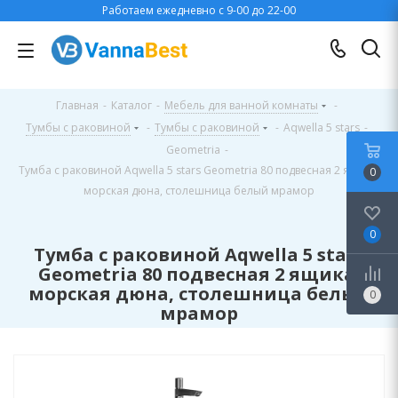
Работаем ежедневно с 9-00 до 22-00
Главная
-
Каталог
-
Мебель для ванной комнаты
-
Тумбы с раковиной
-
Тумбы с раковиной
-
Aqwella 5 stars
-
Geometria
-
Тумба с раковиной Aqwella 5 stars Geometria 80 подвесная 2 ящика,
0
морская дюна, столешница белый мрамор
0
Тумба с раковиной Aqwella 5 stars
Geometria 80 подвесная 2 ящика,
морская дюна, столешница белый
0
мрамор