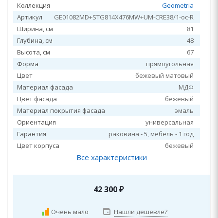
Коллекция
Geometria
Артикул
GE01082MD+STG814X476MW+UM-CRE38/1-oc-R
Ширина, см
81
Глубина, см
48
Высота, см
67
Форма
прямоугольная
Цвет
бежевый матовый
Материал фасада
МДФ
Цвет фасада
бежевый
Материал покрытия фасада
эмаль
Ориентация
универсальная
Гарантия
раковина - 5, мебель - 1 год
Цвет корпуса
бежевый
Все характеристики
42 300
₽
Очень мало
Нашли дешевле?