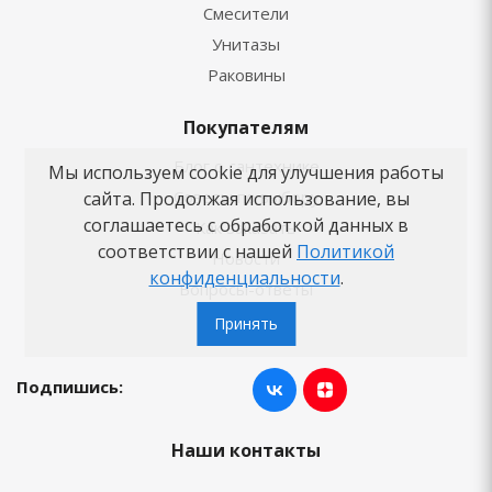
Смесители
Унитазы
Раковины
Покупателям
Блог о сантехнике
Мы используем cookie для улучшения работы
Советы по выбору
сайта. Продолжая использование, вы
соглашаетесь с обработкой данных в
Как заказать
соответствии с нашей
Политикой
Новости
конфиденциальности
.
Вопросы-ответы
Бренды
Принять
Подпишись:
Наши контакты