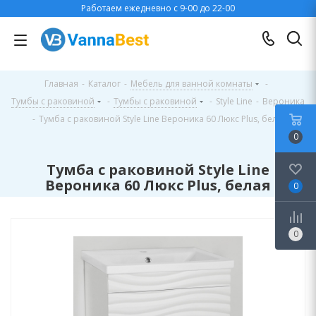
Работаем ежедневно с 9-00 до 22-00
Главная
-
Каталог
-
Мебель для ванной комнаты
-
Тумбы с раковиной
-
Тумбы с раковиной
-
Style Line
-
Вероника
-
Тумба с раковиной Style Line Вероника 60 Люкс Plus, белая
0
Тумба с раковиной Style Line
Вероника 60 Люкс Plus, белая
0
0