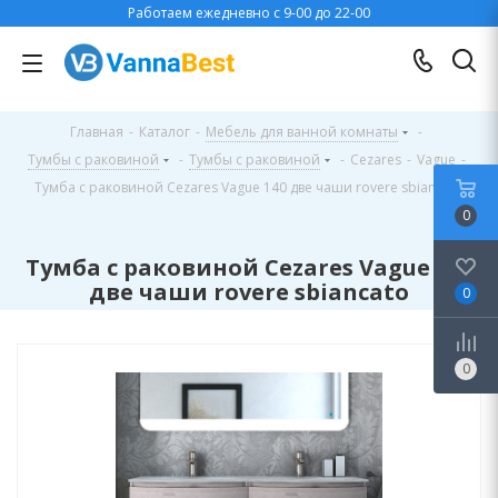
Работаем ежедневно с 9-00 до 22-00
Главная
-
Каталог
-
Мебель для ванной комнаты
-
Тумбы с раковиной
-
Тумбы с раковиной
-
Cezares
-
Vague
-
Тумба с раковиной Cezares Vague 140 две чаши rovere sbiancato
0
Тумба с раковиной Cezares Vague 140
две чаши rovere sbiancato
0
0