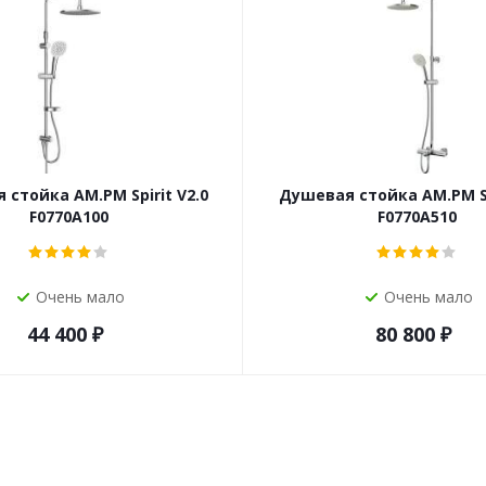
стойка AM.PM Spirit V2.0
Душевая стойка AM.PM Sp
F0770A100
F0770A510
Очень мало
Очень мало
44 400
₽
80 800
₽