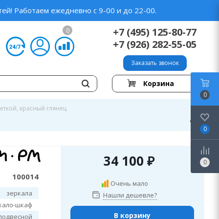
ей! Работаем ежедневно с 9-00 и до 22-00.
+7 (495) 125-80-77
0
+7 (926) 282-55-05
Заказать звонок
Корзина
0
веткой, красный глянец
0
34 100
₽
0
100014
Очень мало
зеркала
Нашли дешевле?
кало-шкаф
В корзину
подвесной