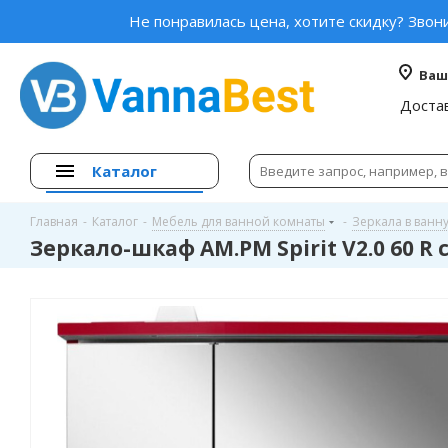
Не понравилась цена, хотите скидку? Звон
Ваш
Доста
Каталог
Главная
-
Каталог
-
Мебель для ванной комнаты
-
Зеркала в ванн
Зеркало-шкаф AM.PM Spirit V2.0 60 R