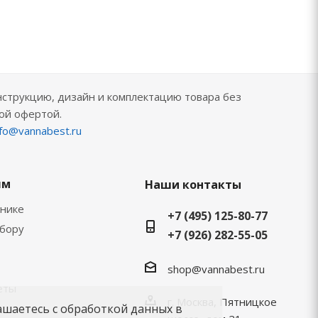
нструкцию, дизайн и комплектацию товара без
ой офертой.
nfo@vannabest.ru
ям
Наши контакты
хнике
+7 (495) 125-80-77
ыбору
+7 (926) 282-55-05
shop@vannabest.ru
еты
г. Москва, Пятницкое
ашаетесь с обработкой данных в