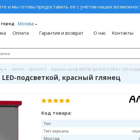
ите и мы готовы предоставить её с учётом наших возможност
Москва
 город
вка
Оплата
Гарантия и возврат
О нас
Контакты
ую
-
Am.Pm
-
Spirit V2.0
-
Зеркало-шкаф AM.PM Spirit V2.0 60 R с LED-подс
 с LED-подсветкой, красный глянец
Код товара:
Тип
Тип зеркала
зер
Монтаж