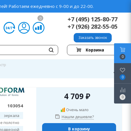
ей! Работаем ежедневно с 9-00 и до 22-00.
+7 (495) 125-80-77
0
+7 (926) 282-55-05
Заказать звонок
Корзина
0
астр
0
4 709
₽
0
103054
Очень мало
зеркала
Нашли дешевле?
е полотно
В корзину
подвесной