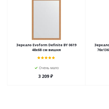
Зеркало Evoform Definite BY 0619
Зеркало
48x68 см вишня
76x13
Очень мало
3 209
₽