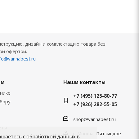
нструкцию, дизайн и комплектацию товара без
ой офертой.
nfo@vannabest.ru
ям
Наши контакты
хнике
+7 (495) 125-80-77
ыбору
+7 (926) 282-55-05
shop@vannabest.ru
еты
г. Москва, Пятницкое
ашаетесь с обработкой данных в