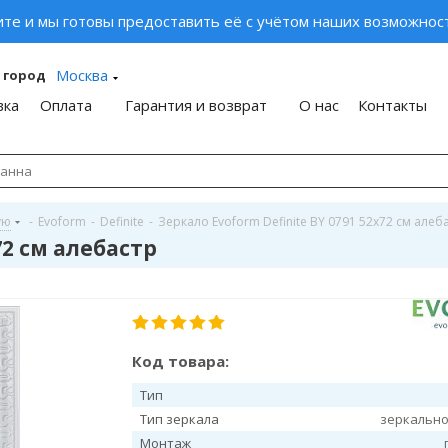
ите и мы готовы предоставить её с учётом наших возможност
Москва
 город
вка
Оплата
Гарантия и возврат
О нас
Контакты
ую
-
Evoform
-
Definite
-
Зеркало Evoform Definite BY 0791 52x72 см алеб
72 см алебастр
Код товара:
Тип
Тип зеркала
зеркально
Монтаж