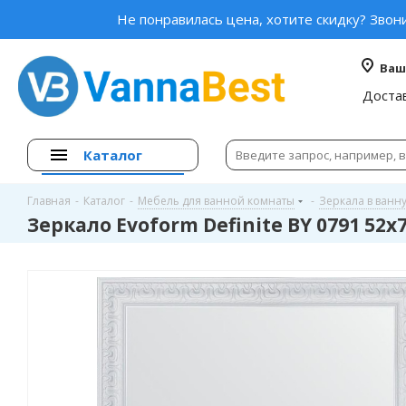
Не понравилась цена, хотите скидку? Звон
Ваш
Доста
Каталог
Главная
-
Каталог
-
Мебель для ванной комнаты
-
Зеркала в ванн
Зеркало Evoform Definite BY 0791 52x