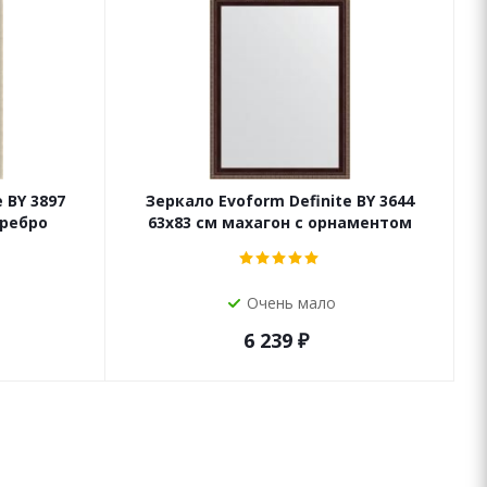
 BY 3897
Зеркало Evoform Definite BY 3644
еребро
63x83 см махагон с орнаментом
Очень мало
6 239
₽