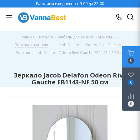
Работаем ежедневно с 9-00 до 22-00
Главная
-
Каталог
-
Мебель для ванной комнаты
-
Зеркала в ванную
-
Jacob Delafon
-
Odeon Rive Gauche
-
Зеркало Jacob Delafon Odeon Rive Gauche EB1143-NF 50 см
0
Зеркало Jacob Delafon Odeon Rive
Gauche EB1143-NF 50 см
0
0