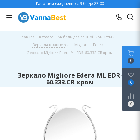
Работаем ежедневно с 9-00 до 22-00
Главная
-
Каталог
-
Мебель для ванной комнаты
-
Зеркала в ванную
-
Migliore
-
Edera
-
Зеркало Migliore Edera ML.EDR-60.333.CR хром
0
Зеркало Migliore Edera ML.EDR-
60.333.CR хром
0
0