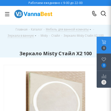
Работаем ежедневно с 9-00 до 22-00
Главная
-
Каталог
-
Мебель для ванной комнаты
-
Зеркала в ванную
-
Misty
-
Стайл
-
Зеркало Misty Стайл X2 100
0
Зеркало Misty Стайл X2 100
0
0