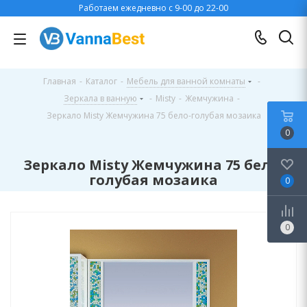
Работаем ежедневно с 9-00 до 22-00
Главная
-
Каталог
-
Мебель для ванной комнаты
-
Зеркала в ванную
-
Misty
-
Жемчужина
-
Зеркало Misty Жемчужина 75 бело-голубая мозаика
0
Зеркало Misty Жемчужина 75 бело-
голубая мозаика
0
0