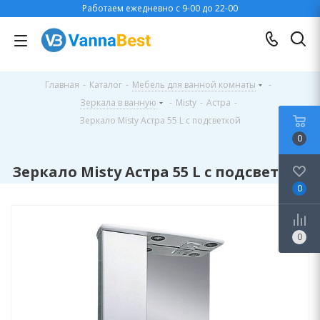
Работаем ежедневно с 9-00 до 22-00
Главная
-
Каталог
-
Мебель для ванной комнаты
-
Зеркала в ванную
-
Misty
-
Астра
-
Зеркало Misty Астра 55 L с подсветкой
0
Зеркало Misty Астра 55 L с подсветкой
0
0