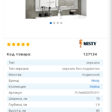
Код товара:
127134
Тип
зеркала
Тип зеркала
зеркало без подсветки
Монтаж
подвесной
Бренд
Misty
Коллекция
Лейла
Артикул
П-Лей02070-011
Ширина, см
70
Глубина, см
1.9
Высота, см
80