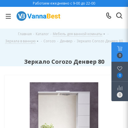
Работаем ежедневно с 9-00 до 22-00
Главная
-
Каталог
-
Мебель для ванной комнаты
-
Зеркала в ванную
-
Corozo
-
Денвер
-
Зеркало Corozo Денвер 80
0
Зеркало Corozo Денвер 80
0
0