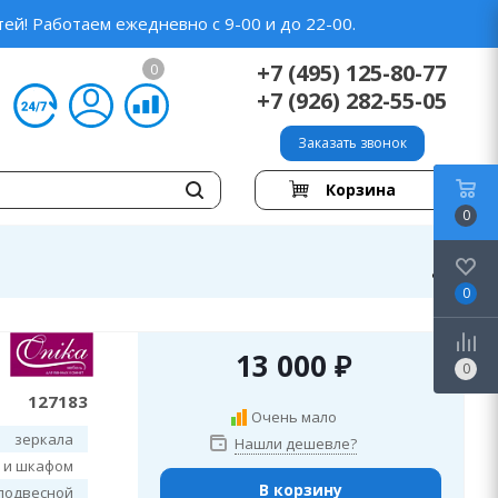
ей! Работаем ежедневно с 9-00 и до 22-00.
+7 (495) 125-80-77
0
+7 (926) 282-55-05
Заказать звонок
Корзина
0
0
13 000
₽
0
127183
Очень мало
зеркала
Нашли дешевле?
й и шкафом
В корзину
подвесной