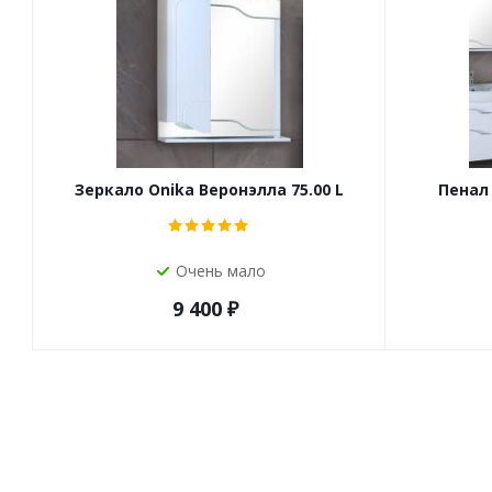
Зеркало Onika Веронэлла 75.00 L
Пенал 
Очень мало
9 400
₽