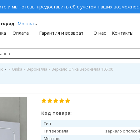
ите и мы готовы предоставить её с учётом наших возможност
Москва
 город
вка
Оплата
Гарантия и возврат
О нас
Контакты
ую
-
Onika
-
Веронэлла
-
Зеркало Onika Веронэлла 105.00
Код товара:
Тип
Тип зеркала
зеркало с полко
Монтаж