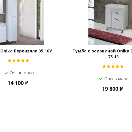
Onika Веронэлла 35.10У
Тумба с раковиной Onika 
75.13
Очень мало
Очень мало
14 100
₽
19 800
₽