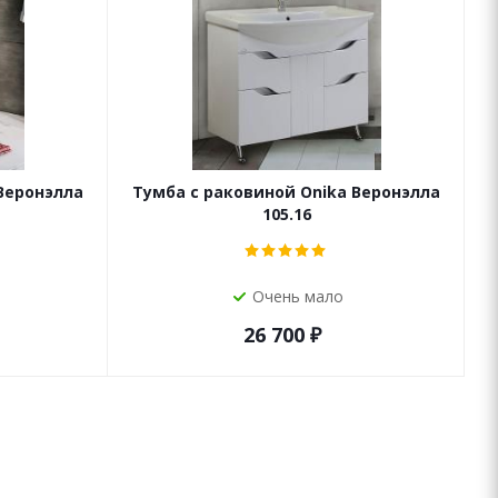
Веронэлла
Тумба с раковиной Onika Веронэлла
М
105.16
Очень мало
26 700
₽