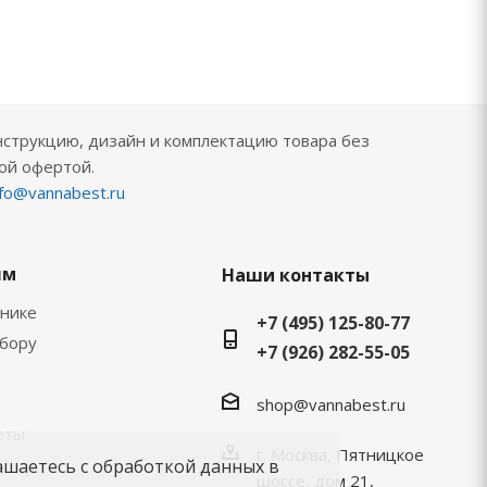
нструкцию, дизайн и комплектацию товара без
ой офертой.
nfo@vannabest.ru
ям
Наши контакты
хнике
+7 (495) 125-80-77
ыбору
+7 (926) 282-55-05
shop@vannabest.ru
еты
г. Москва, Пятницкое
ашаетесь с обработкой данных в
шоссе, дом 21,