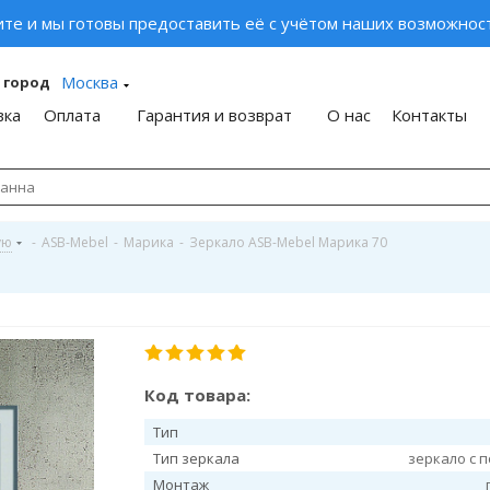
ите и мы готовы предоставить её с учётом наших возможност
Москва
 город
вка
Оплата
Гарантия и возврат
О нас
Контакты
ую
-
ASB-Mebel
-
Марика
-
Зеркало ASB-Mebel Марика 70
Код товара:
Тип
Тип зеркала
зеркало с 
Монтаж