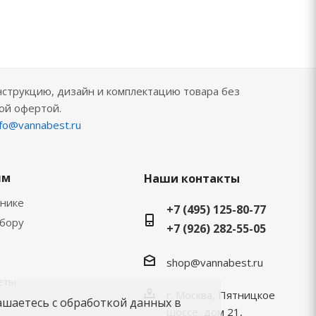
нструкцию, дизайн и комплектацию товара без
ой офертой.
nfo@vannabest.ru
ям
Наши контакты
хнике
+7 (495) 125-80-77
ыбору
+7 (926) 282-55-05
shop@vannabest.ru
еты
г. Москва, Пятницкое
ашаетесь с обработкой данных в
шоссе, дом 21,