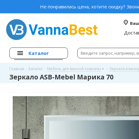
Не понравилась цена, хотите скидку? Звон
Ваш
Доста
Каталог
Главная
-
Каталог
-
Мебель для ванной комнаты
-
Зеркала в ванн
Зеркало ASB-Mebel Марика 70