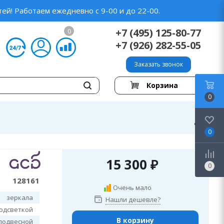
ей! Работаем ежедневно с 9-00 и до 22-00.
+7 (495) 125-80-77
0
+7 (926) 282-55-05
Заказать звонок
Корзина
0
0
15 300
₽
0
128161
Очень мало
зеркала
Нашли дешевле?
подсветкой
В корзину
подвесной