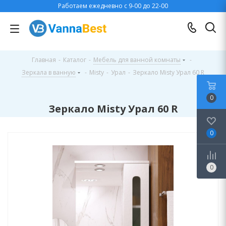
Работаем ежедневно с 9-00 до 22-00
Главная
-
Каталог
-
Мебель для ванной комнаты
-
Зеркала в ванную
-
Misty
-
Урал
-
Зеркало Misty Урал 60 R
0
Зеркало Misty Урал 60 R
0
0