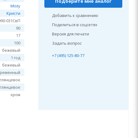
Подберите мне аналог
Misty
Кристи
Добавить к сравнению
090-031СвП
Поделиться в соцсетях
90
Версия для печати
17
100
Задать вопрос
бежевый
+7 (495) 125-80-77
1 год
бежевый
временный
глянцевое
глянцевое
хром