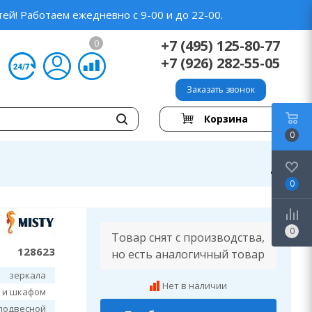
ей! Работаем ежедневно с 9-00 и до 22-00.
+7 (495) 125-80-77
0
+7 (926) 282-55-05
Заказать звонок
Корзина
0
0
0
Товар снят с производства,
128623
но есть аналогичный товар
зеркала
Нет в наличии
й и шкафом
подвесной