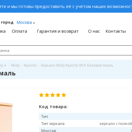
ите и мы готовы предоставить её с учётом наших возможност
Москва
 город
вка
Оплата
Гарантия и возврат
О нас
Контакты
ую
-
Misty
-
Кристи
-
Зеркало Misty Кристи 90 R бежевая эмаль
эмаль
Код товара:
Тип
Тип зеркала
зеркало с полко
Монтаж