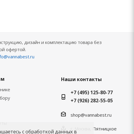
нструкцию, дизайн и комплектацию товара без
ой офертой.
nfo@vannabest.ru
ям
Наши контакты
хнике
+7 (495) 125-80-77
ыбору
+7 (926) 282-55-05
shop@vannabest.ru
еты
г. Москва, Пятницкое
ашаетесь с обработкой данных в