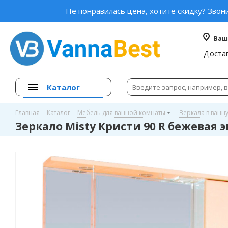
Не понравилась цена, хотите скидку? Звон
Ваш
Доста
Каталог
Главная
-
Каталог
-
Мебель для ванной комнаты
-
Зеркала в ванн
Зеркало Misty Кристи 90 R бежевая 