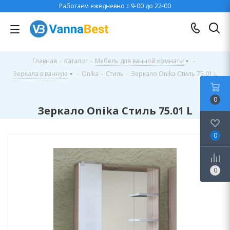
Работаем ежедневно с 9-00 до 22-00
Главная
-
Каталог
-
Мебель для ванной комнаты
-
Зеркала в ванную
-
Onika
-
Стиль
-
Зеркало Onika Стиль 75.01 L
0
Зеркало Onika Стиль 75.01 L
0
0