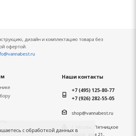
нструкцию, дизайн и комплектацию товара без
ой офертой.
nfo@vannabest.ru
ям
Наши контакты
хнике
+7 (495) 125-80-77
ыбору
+7 (926) 282-55-05
shop@vannabest.ru
еты
г. Москва, Пятницкое
ашаетесь с обработкой данных в
шоссе, дом 21,