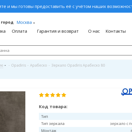
ите и мы готовы предоставить её с учётом наших возможност
Москва
 город
вка
Оплата
Гарантия и возврат
О нас
Контакты
ую
-
Opadiris
-
Арабеско
-
Зеркало Opadiris Арабеско 80
Код товара:
Тип
Тип зеркала
зеркало с 
Монтаж