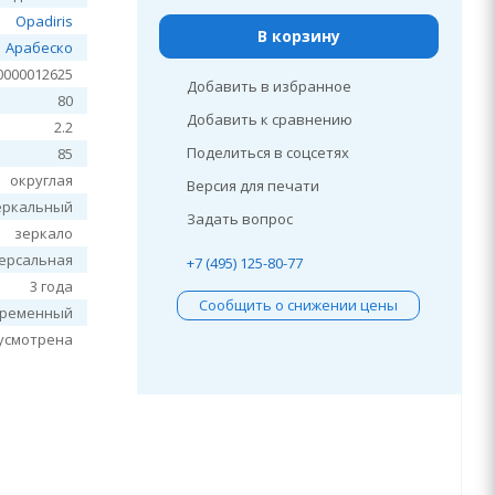
Opadiris
В корзину
Арабеско
0000012625
Добавить в избранное
80
Добавить к сравнению
2.2
Поделиться в соцсетях
85
округлая
Версия для печати
еркальный
Задать вопрос
зеркало
ерсальная
+7 (495) 125-80-77
3 года
Сообщить о снижении цены
временный
усмотрена