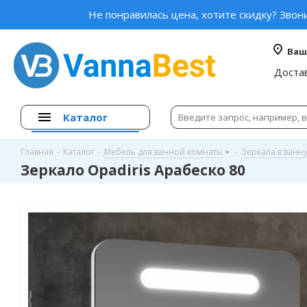
Не понравилась цена, хотите скидку? Звон
Ваш
Доста
Каталог
Главная
-
Каталог
-
Мебель для ванной комнаты
-
Зеркала в ванн
Зеркало Opadiris Арабеско 80