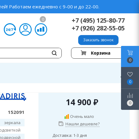
ей! Работаем ежедневно с 9-00 и до 22-00.
+7 (495) 125-80-77
0
+7 (926) 282-55-05
Заказать звонок
Корзина
0
0
14 900
₽
0
152091
Очень мало
зеркала
Нашли дешевле?
подсветкой
Доставка: 1-3 дня
подвесной