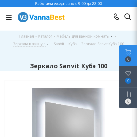
Работаем ежедневно с 9-00 до 22-00
Главная
-
Каталог
-
Мебель для ванной комнаты
-
Зеркала в ванную
-
SanVit
-
Кубэ
-
Зеркало Sanvit Кубэ 100
0
Зеркало Sanvit Кубэ 100
0
0