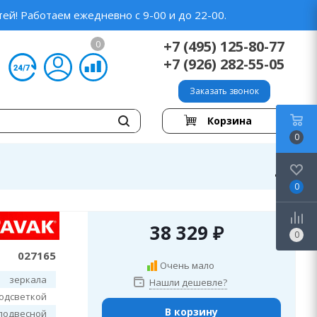
ей! Работаем ежедневно с 9-00 и до 22-00.
+7 (495) 125-80-77
0
+7 (926) 282-55-05
Заказать звонок
Корзина
0
0
38 329
₽
0
027165
Очень мало
зеркала
Нашли дешевле?
подсветкой
В корзину
подвесной