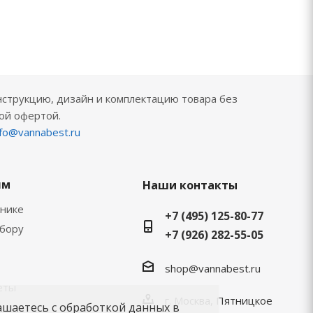
нструкцию, дизайн и комплектацию товара без
ой офертой.
nfo@vannabest.ru
ям
Наши контакты
хнике
+7 (495) 125-80-77
ыбору
+7 (926) 282-55-05
shop@vannabest.ru
еты
г. Москва, Пятницкое
ашаетесь с обработкой данных в