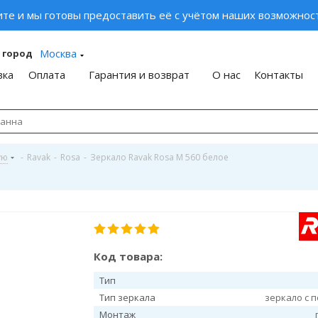
ите и мы готовы предоставить её с учётом наших возможност
Москва
 город
вка
Оплата
Гарантия и возврат
О нас
Контакты
ую
-
Ravak
-
Rosa
-
Зеркало Ravak Rosa М 560 белое
Код товара:
Тип
Тип зеркала
зеркало с 
Монтаж