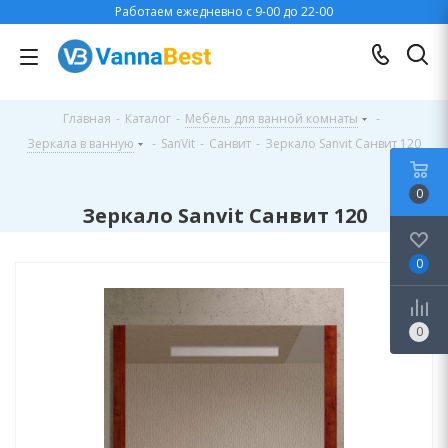
Работаем ежедневно с 9-00 до 22-00
Главная
-
Каталог
-
Мебель для ванной комнаты
-
Зеркала в ванную
-
SanVit
-
Санвит
-
Зеркало Sanvit Санвит 120
0
Зеркало Sanvit Санвит 120
0
0