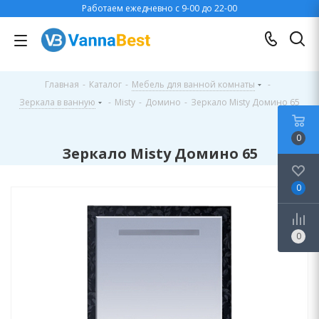
Работаем ежедневно с 9-00 до 22-00
Главная
-
Каталог
-
Мебель для ванной комнаты
-
Зеркала в ванную
-
Misty
-
Домино
-
Зеркало Misty Домино 65
0
Зеркало Misty Домино 65
0
0