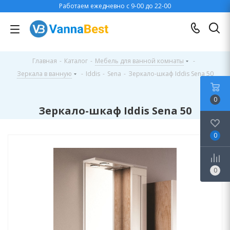
Работаем ежедневно с 9-00 до 22-00
Главная
-
Каталог
-
Мебель для ванной комнаты
-
Зеркала в ванную
-
Iddis
-
Sena
-
Зеркало-шкаф Iddis Sena 50
0
Зеркало-шкаф Iddis Sena 50
0
0