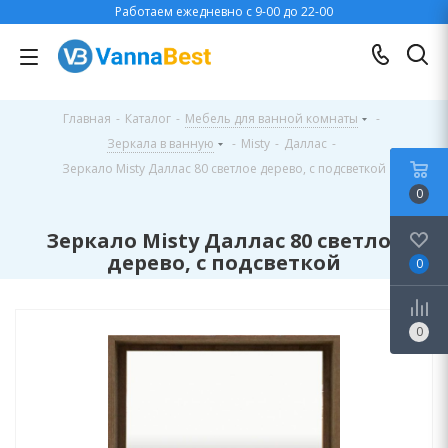
Работаем ежедневно с 9-00 до 22-00
Главная
-
Каталог
-
Мебель для ванной комнаты
-
Зеркала в ванную
-
Misty
-
Даллас
-
Зеркало Misty Даллас 80 светлое дерево, с подсветкой
0
Зеркало Misty Даллас 80 светлое
дерево, с подсветкой
0
0