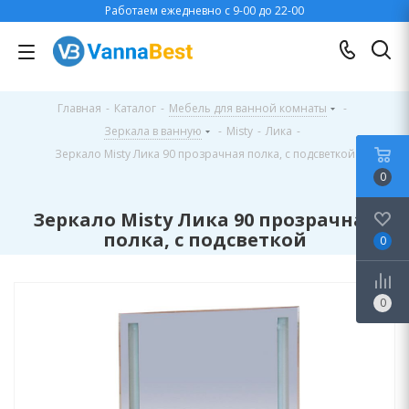
Работаем ежедневно с 9-00 до 22-00
Главная
-
Каталог
-
Мебель для ванной комнаты
-
Зеркала в ванную
-
Misty
-
Лика
-
Зеркало Misty Лика 90 прозрачная полка, с подсветкой
0
Зеркало Misty Лика 90 прозрачная
полка, с подсветкой
0
0