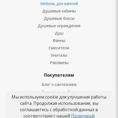
Мебель для ванной
Душевые кабины
Душевые боксы
Душевые ограждения
Душ
Ванны
Смесители
Унитазы
Раковины
Покупателям
Блог о сантехнике
Советы по выбору
Мы используем cookie для улучшения работы
Как заказать
сайта. Продолжая использование, вы
Новости
соглашаетесь с обработкой данных в
Вопросы-ответы
соответствии с нашей
Политикой