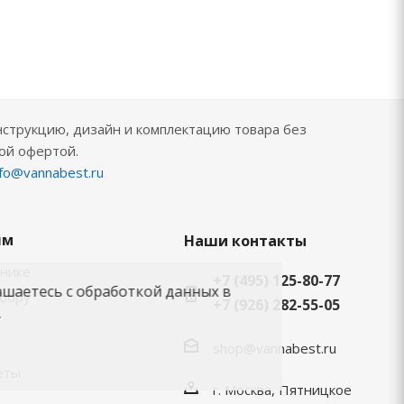
нструкцию, дизайн и комплектацию товара без
ой офертой.
nfo@vannabest.ru
ям
Наши контакты
хнике
+7 (495) 125-80-77
ашаетесь с обработкой данных в
ыбору
+7 (926) 282-55-05
.
shop@vannabest.ru
еты
г. Москва, Пятницкое