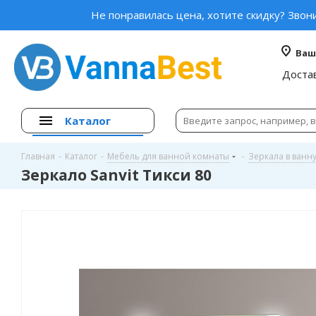
Не понравилась цена, хотите скидку? Звон
Ваш
Доста
Каталог
Главная
-
Каталог
-
Мебель для ванной комнаты
-
Зеркала в ванн
Зеркало Sanvit Тикси 80