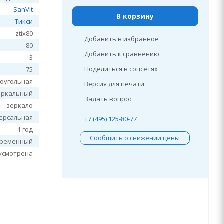
SanVit
В корзину
Тикси
ztix80
Добавить в избранное
80
Добавить к сравнению
3
Поделиться в соцсетях
75
оугольная
Версия для печати
еркальный
Задать вопрос
зеркало
ерсальная
+7 (495) 125-80-77
1 год
Сообщить о снижении цены
временный
усмотрена