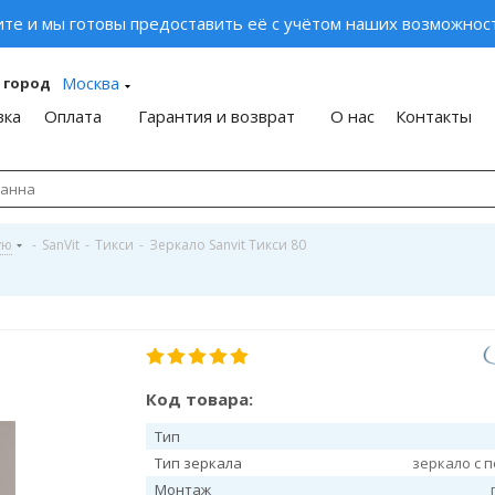
ите и мы готовы предоставить её с учётом наших возможност
Москва
 город
вка
Оплата
Гарантия и возврат
О нас
Контакты
ую
-
SanVit
-
Тикси
-
Зеркало Sanvit Тикси 80
Код товара:
Тип
Тип зеркала
зеркало с 
Монтаж