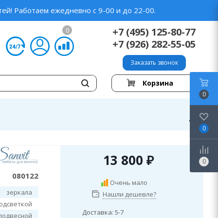
ей! Работаем ежедневно с 9-00 и до 22-00.
+7 (495) 125-80-77
0
+7 (926) 282-55-05
Заказать звонок
Корзина
0
0
13 800
₽
0
080122
Очень мало
зеркала
Нашли дешевле?
подсветкой
Доставка: 5-7
подвесной