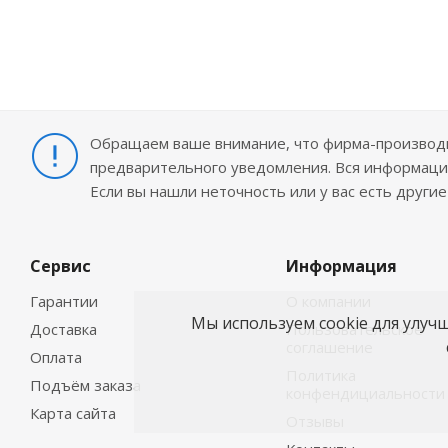
Обращаем ваше внимание, что фирма-производит
предварительного уведомления. Вся информация
Если вы нашли неточность или у вас есть други
Сервис
Информация
Гарантии
О компании
Мы используем cookie для улуч
Доставка
Пользовательское
соглашение
Оплата
Политика
Подъём заказа
конфендициальности
Карта сайта
Отзывы