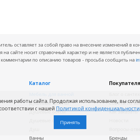
ель оставляет за собой право на внесение изменений в ко
 на сайте носит справочный характер и не является публичн
е комментарии по описанию товаров - просьба сообщить на
i
Каталог
Покупател
Мебель для ванной
Блог о санте
шения работы сайта. Продолжая использование, вы согл
Душевые кабины
Советы по в
соответствии с нашей
Политикой конфиденциальности
Душевые боксы
Как заказать
Душевые ограждения
Новости
Принять
Душ
Вопросы-отв
Ванны
Бренды