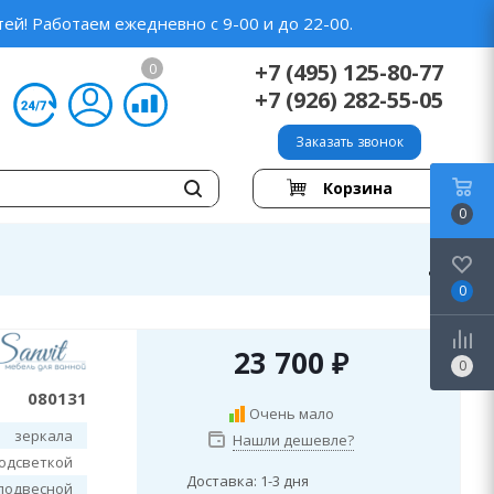
ей! Работаем ежедневно с 9-00 и до 22-00.
+7 (495) 125-80-77
0
+7 (926) 282-55-05
Заказать звонок
Корзина
0
0
23 700
₽
0
080131
Очень мало
зеркала
Нашли дешевле?
подсветкой
Доставка: 1-3 дня
подвесной