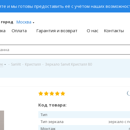
ите и мы готовы предоставить её с учётом наших возможност
Москва
 город
вка
Оплата
Гарантия и возврат
О нас
Контакты
ую
-
SanVit
-
Кристалл
-
Зеркало Sanvit Кристалл 80
Код товара:
Тип
Тип зеркала
зеркало с 
Монтаж