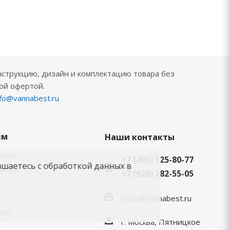
нструкцию, дизайн и комплектацию товара без
ой офертой.
nfo@vannabest.ru
ям
Наши контакты
хнике
+7 (495) 125-80-77
ашаетесь с обработкой данных в
ыбору
+7 (926) 282-55-05
.
shop@vannabest.ru
еты
г. Москва, Пятницкое