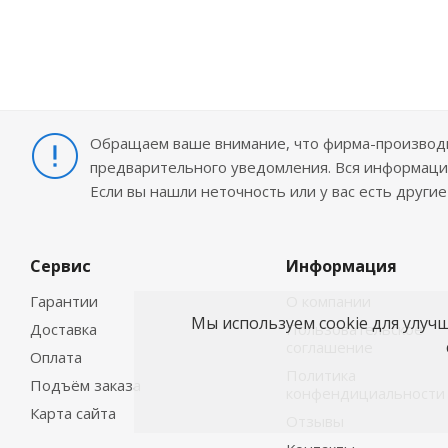
Обращаем ваше внимание, что фирма-производит
предварительного уведомления. Вся информация
Если вы нашли неточность или у вас есть други
Сервис
Информация
Гарантии
О компании
Мы используем cookie для улуч
Доставка
Пользовательское
соглашение
Оплата
Политика
Подъём заказа
конфендициальности
Карта сайта
Отзывы