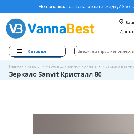
Не понравилась цена, хотите скидку? Звон
Ваш
Доста
Каталог
Главная
-
Каталог
-
Мебель для ванной комнаты
-
Зеркала в ванн
Зеркало Sanvit Кристалл 80