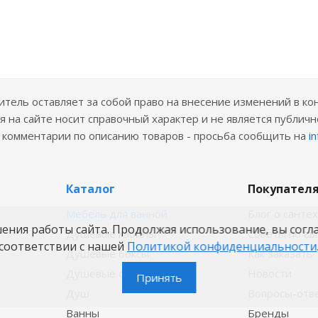
ель оставляет за собой право на внесение изменений в ко
 на сайте носит справочный характер и не является публичн
е комментарии по описанию товаров - просьба сообщить на
i
Каталог
Покупател
Мебель для ванной
Блог о санте
шения работы сайта. Продолжая использование, вы согл
Душевые кабины
Советы по в
соответствии с нашей
Политикой конфиденциальности
Душевые боксы
Как заказать
Душевые ограждения
Новости
Принять
Душ
Вопросы-отв
Ванны
Бренды