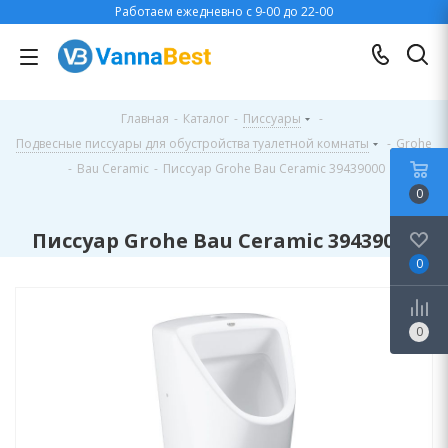
Работаем ежедневно с 9-00 до 22-00
Главная
-
Каталог
-
Писсуары
-
Подвесные писсуары для обустройства туалетной комнаты
-
Grohe
-
Bau Ceramic
-
Писсуар Grohe Bau Ceramic 39439000
0
Писсуар Grohe Bau Ceramic 39439000
0
0