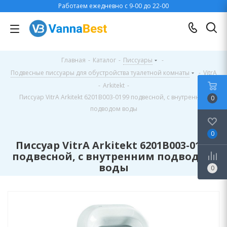
Работаем ежедневно с 9-00 до 22-00
Главная
-
Каталог
-
Писсуары
-
Подвесные писсуары для обустройства туалетной комнаты
-
VitrA
-
Arkitekt
-
Писсуар VitrA Arkitekt 6201B003-0199 подвесной, с внутренним
0
подводом воды
0
Писсуар VitrA Arkitekt 6201B003-0199
подвесной, с внутренним подводом
воды
0