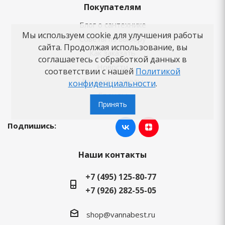
Покупателям
Блог о сантехнике
Мы используем cookie для улучшения работы
Советы по выбору
сайта. Продолжая использование, вы
Как заказать
соглашаетесь с обработкой данных в
Новости
соответствии с нашей
Политикой
Вопросы-ответы
конфиденциальности
.
Бренды
Принять
Подпишись:
Наши контакты
+7 (495) 125-80-77
+7 (926) 282-55-05
shop@vannabest.ru