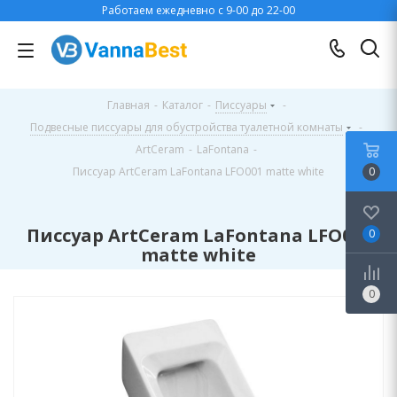
Работаем ежедневно с 9-00 до 22-00
Главная
-
Каталог
-
Писсуары
-
Подвесные писсуары для обустройства туалетной комнаты
-
ArtCeram
-
LaFontana
-
Писсуар ArtCeram LaFontana LFO001 matte white
0
Писсуар ArtCeram LaFontana LFO001
0
matte white
0