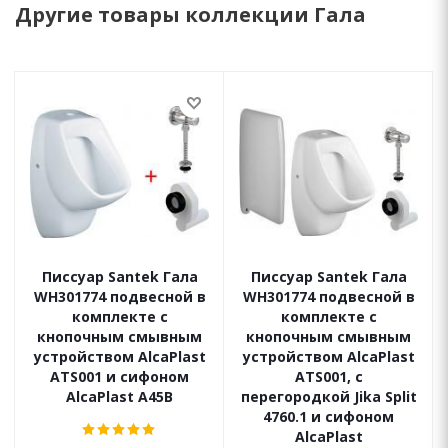
Другие товары коллекции Гала
Писсуар Santek Гала
Писсуар Santek Гала
WH301774 подвесной в
WH301774 подвесной в
комплекте с
комплекте с
кнопочным смывным
кнопочным смывным
устройством AlcaPlast
устройством AlcaPlast
ATS001 и сифоном
ATS001, с
AlcaPlast A45B
перегородкой Jika Split
4760.1 и сифоном
AlcaPlast