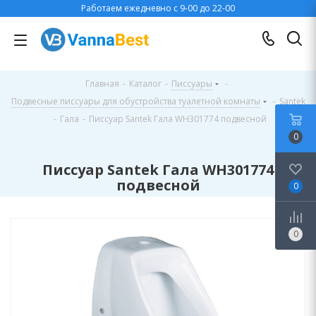
Работаем ежедневно с 9-00 до 22-00
Главная
-
Каталог
-
Писсуары
-
Подвесные писсуары для обустройства туалетной комнаты
-
Santek
-
Гала
-
Писсуар Santek Гала WH301774 подвесной
0
Писсуар Santek Гала WH301774
подвесной
0
0