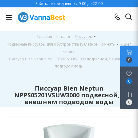
Работаем ежедневно с 9-00 до 22-00
Главная
-
Каталог
-
Писсуары
-
Подвесные писсуары для обустройства туалетной комнаты
-
Bien
-
Neptun
-
Писсуар Bien Neptun NPPS05201VSUW3000 подвесной, с внешним
0
подводом воды
0
Писсуар Bien Neptun
NPPS05201VSUW3000 подвесной, с
внешним подводом воды
0