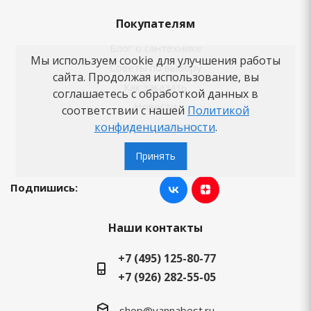
Покупателям
Блог о сантехнике
Мы используем cookie для улучшения работы
Советы по выбору
сайта. Продолжая использование, вы
Как заказать
соглашаетесь с обработкой данных в
Новости
соответствии с нашей
Политикой
Вопросы-ответы
конфиденциальности
.
Бренды
Принять
Подпишись:
Наши контакты
+7 (495) 125-80-77
+7 (926) 282-55-05
shop@vannabest.ru