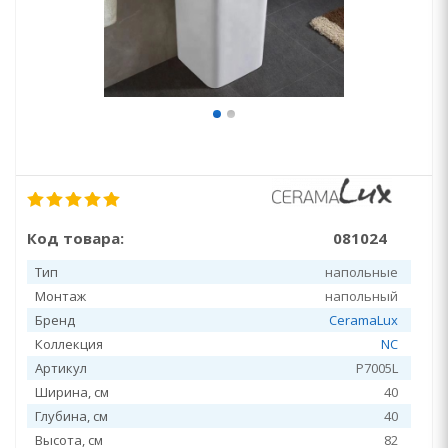
Код товара:
081024
Тип
напольные
Монтаж
напольный
Бренд
CeramaLux
Коллекция
NC
Артикул
P7005L
Ширина, см
40
Глубина, см
40
Высота, см
82