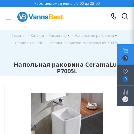
Работаем ежедневно с 9-00 до 22-00
Главная
-
Каталог
-
Раковины
-
Напольные раковины
-
CeramaLux
-
NC
-
Напольная раковина CeramaLux P7005L
0
Напольная раковина CeramaLux
P7005L
0
0