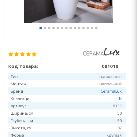
Код товара:
081010
Тип
напольные
Монтаж
напольный
Бренд
CeramaLux
Коллекция
N
Артикул
B133
Ширина, см
50
Глубина, см
50
Высота, см
82
Форма
круглая