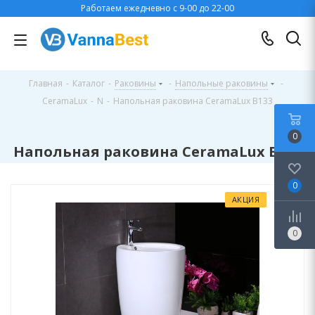
Работаем ежедневно с 9-00 до 22-00
Главная
-
Каталог
-
Раковины
-
Напольные раковины
-
CeramaLux
-
N
-
Напольная раковина CeramaLux B133
0
Напольная раковина CeramaLux B133
0
АКЦИЯ
0