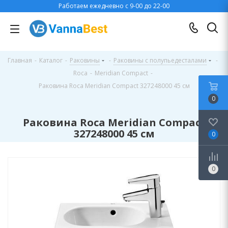
Работаем ежедневно с 9-00 до 22-00
Главная
-
Каталог
-
Раковины
-
Раковины с полупьедесталами
-
Roca
-
Meridian Compact
-
Раковина Roca Meridian Compact 327248000 45 см
0
Раковина Roca Meridian Compact
327248000 45 см
0
0