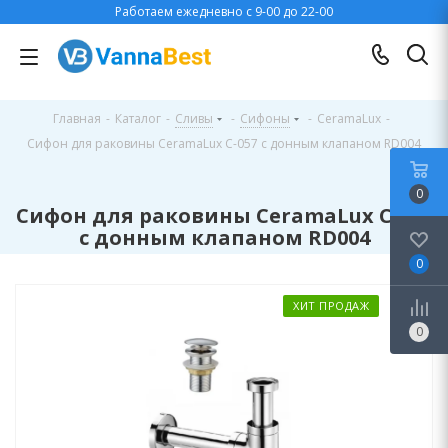
Работаем ежедневно с 9-00 до 22-00
Главная
-
Каталог
-
Сливы
-
Сифоны
-
CeramaLux
-
Сифон для раковины CeramaLux C-057 с донным клапаном RD004
0
Сифон для раковины CeramaLux C-057
с донным клапаном RD004
0
ХИТ ПРОДАЖ
0