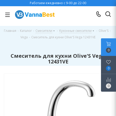
Работаем ежедневно с 9-00 до 22-00
Главная
-
Каталог
-
Смесители
-
Кухонные смесители
-
Olive'S
-
Vega
-
Смеситель для кухни Olive'S Vega 12431VE
0
Смеситель для кухни Olive'S Vega
12431VE
0
0