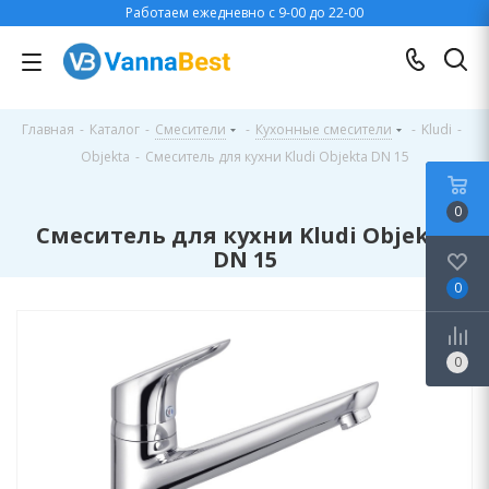
Работаем ежедневно с 9-00 до 22-00
Главная
-
Каталог
-
Смесители
-
Кухонные смесители
-
Kludi
-
Objekta
-
Смеситель для кухни Kludi Objekta DN 15
0
Смеситель для кухни Kludi Objekta
DN 15
0
0