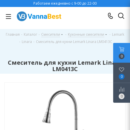
Работаем ежедневно с 9-00 до 22-00
Главная
-
Каталог
-
Смесители
-
Кухонные смесители
-
Lemark
-
Linara
-
Смеситель для кухни Lemark Linara LM0413C
0
Смеситель для кухни Lemark Linara
LM0413C
0
0