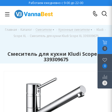
Работаем ежедневно с 9-00 до 22-00
Главная
-
Каталог
-
Смесители
-
Кухонные смесители
-
Kludi
-
Scope XL
-
Смеситель для кухни Kludi Scope XL 339309675
0
Смеситель для кухни Kludi Scope XL
339309675
0
0