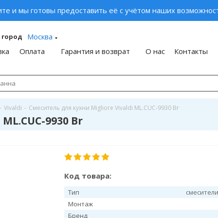
ите и мы готовы предоставить её с учётом наших возможност
Москва
 город
вка
Оплата
Гарантия и возврат
О нас
Контакты
-
Vivaldi
-
Смеситель для кухни Migliore Vivaldi ML.CUC-9930 Br
 ML.CUC-9930 Br
Код товара:
Тип
смесители
Монтаж
Бренд