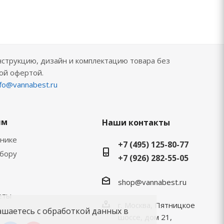
нструкцию, дизайн и комплектацию товара без
ой офертой.
nfo@vannabest.ru
ям
Наши контакты
хнике
+7 (495) 125-80-77
ыбору
+7 (926) 282-55-05
shop@vannabest.ru
еты
г. Москва, Пятницкое
ашаетесь с обработкой данных в
шоссе, дом 21,
.