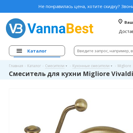
Не понравилась цена, хотите скидку? Звон
Ваш
Доста
Каталог
Главная
-
Каталог
-
Смесители
-
Кухонные смесители
-
Migliore
Смеситель для кухни Migliore Vivaldi