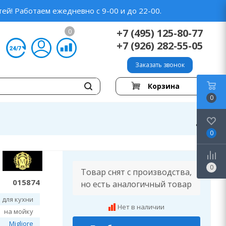
ей! Работаем ежедневно с 9-00 и до 22-00.
+7 (495) 125-80-77
0
+7 (926) 282-55-05
Заказать звонок
Корзина
0
0
0
Товар снят с производства,
015874
но есть аналогичный товар
 для кухни
Нет в наличии
на мойку
Migliore