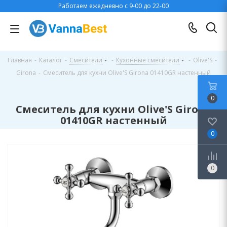
Работаем ежедневно с 9-00 до 22-00
Главная
-
Каталог
-
Смесители
-
Кухонные смесители
-
Olive'S
-
Girona
-
Смеситель для кухни Olive'S Girona 01410GR настенный
0
Смеситель для кухни Olive'S Girona
01410GR настенный
0
0