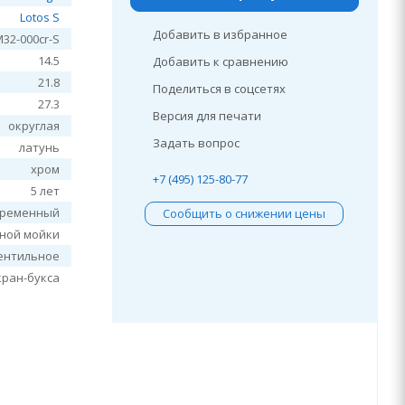
Lotos S
Добавить в избранное
M32-000cr-S
14.5
Добавить к сравнению
21.8
Поделиться в соцсетях
27.3
Версия для печати
округлая
Задать вопрос
латунь
хром
+7 (495) 125-80-77
5 лет
временный
Сообщить о снижении цены
нной мойки
ентильное
кран-букса