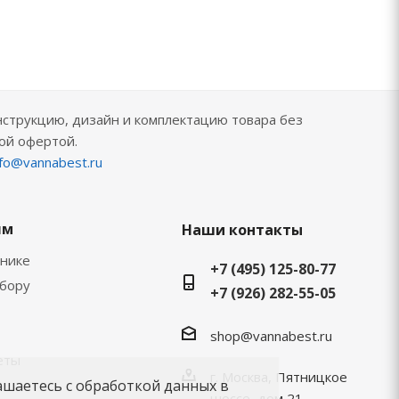
нструкцию, дизайн и комплектацию товара без
ой офертой.
nfo@vannabest.ru
ям
Наши контакты
хнике
+7 (495) 125-80-77
ыбору
+7 (926) 282-55-05
shop@vannabest.ru
еты
г. Москва, Пятницкое
ашаетесь с обработкой данных в
шоссе, дом 21,