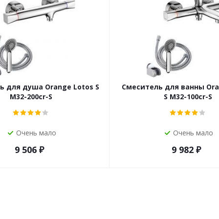
ь для душа Orange Lotos S
Смеситель для ванны Ora
M32-200cr-S
S M32-100cr-S
Очень мало
Очень мало
9 506
₽
9 982
₽