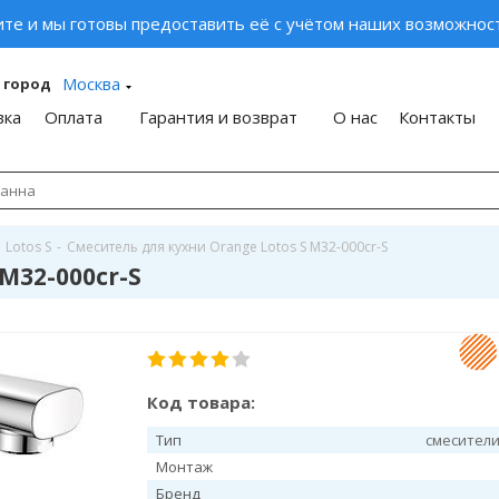
ите и мы готовы предоставить её с учётом наших возможност
Москва
 город
вка
Оплата
Гарантия и возврат
О нас
Контакты
Lotos S
-
Смеситель для кухни Orange Lotos S M32-000cr-S
M32-000cr-S
Код товара:
Тип
смесители
Монтаж
Бренд