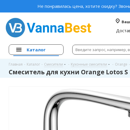
Не понравилась цена, хотите скидку? Звон
Ваш
Доста
Каталог
Главная
-
Каталог
-
Смесители
-
Кухонные смесители
-
Orange
-
Смеситель для кухни Orange Lotos S 