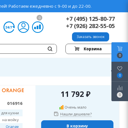
ей! Работаем ежедневно с 9-00 и до 22-00.
+7 (495) 125-80-77
0
+7 (926) 282-55-05
Заказать звонок
Корзина
0
0
11 792
₽
0
016916
Очень мало
 для кухни
Нашли дешевле?
на мойку
В корзину
Orange