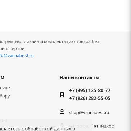
нструкцию, дизайн и комплектацию товара без
ой офертой.
nfo@vannabest.ru
ям
Наши контакты
хнике
+7 (495) 125-80-77
ыбору
+7 (926) 282-55-05
shop@vannabest.ru
еты
г. Москва, Пятницкое
ашаетесь с обработкой данных в