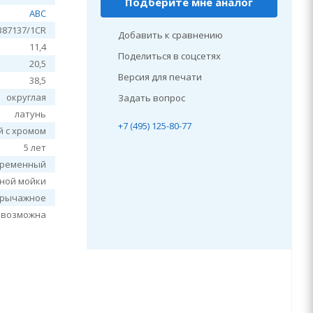
Подберите мне аналог
ABC
B87137/1CR
Добавить к сравнению
11,4
Поделиться в соцсетях
20,5
Версия для печати
38,5
округлая
Задать вопрос
латунь
+7 (495) 125-80-77
 с хромом
5 лет
временный
нной мойки
рычажное
евозможна