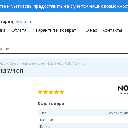
ите и мы готовы предоставить её с учётом наших возможност
Москва
 город
вка
Оплата
Гарантия и возврат
О нас
Контакты
ABC
-
Смеситель для кухни Nobili ABC AB87137/1CR
137/1CR
Код товара:
Тип
смесители
Монтаж
Бренд