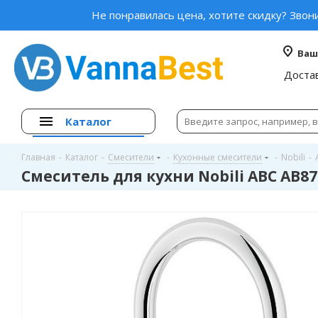
Не понравилась цена, хотите скидку? Звон
Ваш
Доста
Каталог
Главная
-
Каталог
-
Смесители
-
Кухонные смесители
-
Nobili
-
Смеситель для кухни Nobili ABC AB87