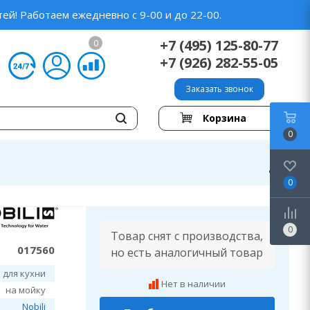
ей! Работаем ежедневно с 9-00 и до 22-00.
+7 (495) 125-80-77
0
+7 (926) 282-55-05
Заказать звонок
Корзина
0
0
0
Товар снят с производства,
017560
но есть аналогичный товар
 для кухни
Нет в наличии
на мойку
Nobili