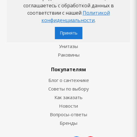
Душевые боксы
соглашаетесь с обработкой данных в
Душевые ограждения
соответствии с нашей
Политикой
конфиденциальности
.
Душ
Ванны
Принять
Смесители
Унитазы
Раковины
Покупателям
Блог о сантехнике
Советы по выбору
Как заказать
Новости
Вопросы-ответы
Бренды