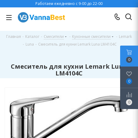
Работаем ежедневно с 9-00 до 22-00
Главная
-
Каталог
-
Смесители
-
Кухонные смесители
-
Lemark
-
Luna
-
Смеситель для кухни Lemark Luna LM4104C
0
Смеситель для кухни Lemark Luna
LM4104C
0
0