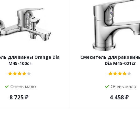
ль для ванны Orange Dia
Смеситель для раковин
M45-100cr
Dia M45-021cr
Очень мало
Очень мало
8 725
₽
4 458
₽