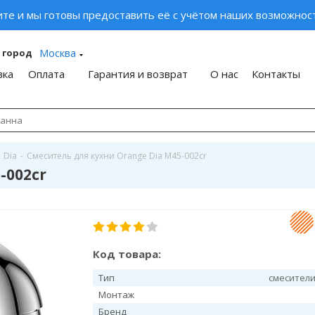
ите и мы готовы предоставить её с учётом наших возможност
Москва
 город
вка
Оплата
Гарантия и возврат
О нас
Контакты
Dia
-
Смеситель для кухни Orange Dia M45-002cr
-002cr
Код товара:
Тип
смесители
Монтаж
Бренд