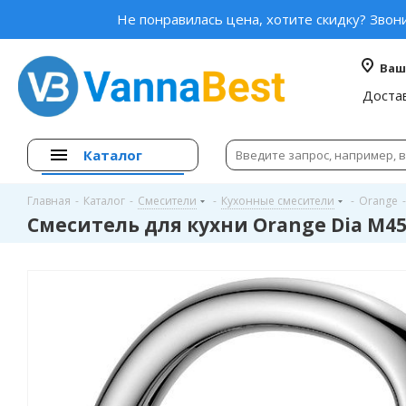
Не понравилась цена, хотите скидку? Звон
Ваш
Доста
Каталог
Главная
-
Каталог
-
Смесители
-
Кухонные смесители
-
Orange
-
Смеситель для кухни Orange Dia M45