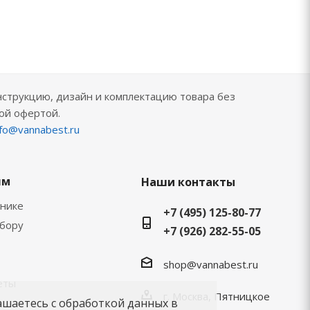
нструкцию, дизайн и комплектацию товара без
ой офертой.
nfo@vannabest.ru
ям
Наши контакты
хнике
+7 (495) 125-80-77
ыбору
+7 (926) 282-55-05
shop@vannabest.ru
еты
г. Москва, Пятницкое
ашаетесь с обработкой данных в