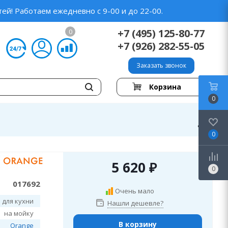
ей! Работаем ежедневно с 9-00 и до 22-00.
+7 (495) 125-80-77
0
+7 (926) 282-55-05
Заказать звонок
Корзина
0
0
5 620
₽
0
017692
Очень мало
 для кухни
Нашли дешевле?
на мойку
В корзину
Orange